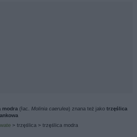
a modra
(łac.
Molinia caerulea
) znana też jako
trzęślica
lankowa
owate
> trzęślica > trzęślica modra