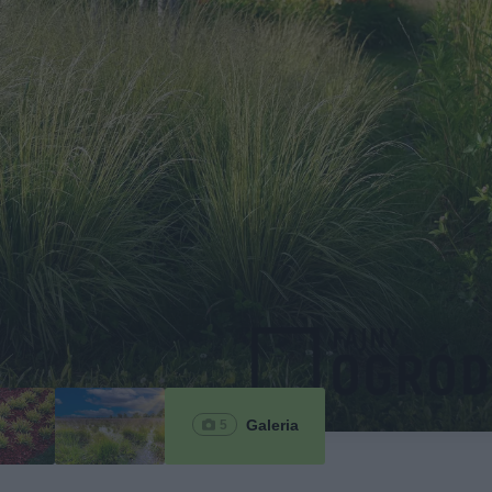
Galeria
5