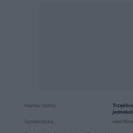
Nazwa rośliny
Trzęślic
jednoko
Systematyka
wiechlin