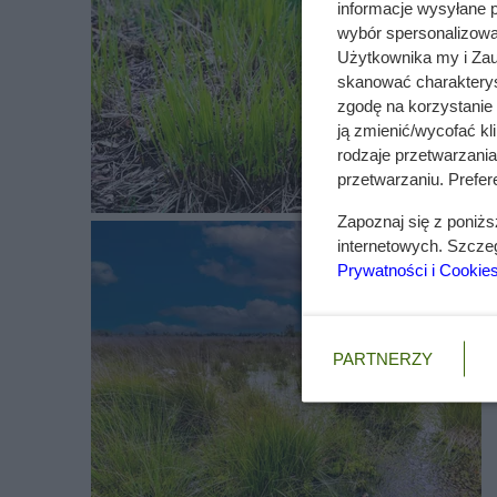
informacje wysyłane 
funkcję estetyczną.
wybór spersonalizowan
Trzęślica modra swoją nazwę zawdzięcza pięknym k
Użytkownika my i Zau
skanować charakterys
najczęściej stosuje się ładne odmiany, które zachw
zgodę na korzystanie 
dużych rozmiarach. Do najbardziej popularnych odm
ją zmienić/wycofać kl
tworzy duże gęste kępy zielonych liści ozdobionyc
rodzaje przetwarzani
czerwonawe, co wspaniale się prezentuje.
przetwarzaniu. Prefere
‘Heidebraut’ to kolejna odmiana trzęślicy modrej, kt
Zapoznaj się z poniż
przebarwiają się na intensywny żółto-złoty kolor.
internetowych. Szcze
także rozmiar rośliny – ma do 100 cm wysokości! P
Prywatności i Cookie
liście kontrastują z bardzo wysokimi kwiatostanami 
wygląda zachwycająco. Odmiana piękna jest zwłaszcz
października, wspaniale wyglądają w połączeniu ze 
PARTNERZY
Trzęślica trzcinowata Molinia arundin
Trzęślica trzcinowata to kolejna trawa ozdobna z r
trzęślicy modrej. W tym wypadku także atrakcyjne są 