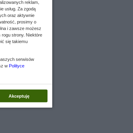
alizowanych reklam,
ie usług. Za zgodą
e
ych oraz aktywnie
watność, prosimy o
wolna i zawsze możesz
ci i
 rogu strony. Niektóre
e
ić się takiemu
enią
 naszych serwisów
t
esz w
Polityce
e
o
do
Akceptuję