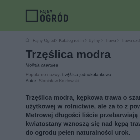
Fajny Ogród
Katalog roślin
Byliny
Trawa
Trawa ozd
Trzęślica modra
Molinia caerulea
Popularne nazwy
: trzęślica jednokolankowa
Autor:
Stanisław Kozłowski
Trzęślica modra, kępkowa trawa o sza
użytkowej w rolnictwie, ale za to z p
Metrowej długości liście przebarwiają
kwiatostany wznoszą się nad kępą tr
do ogrodu pełen naturalności urok.