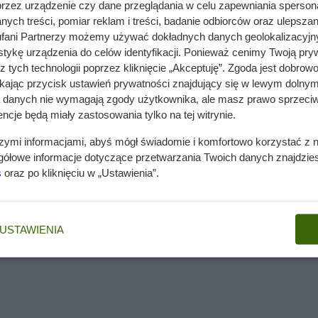
przez urządzenie czy dane przeglądania w celu zapewniania sperson
ych treści, pomiar reklam i treści, badanie odbiorców oraz ulepszan
wiatostanom – kłosom, które mają fioletowawy kolor. W uprawi
fani Partnerzy możemy używać dokładnych danych geolokalizacyjn
tykę urządzenia do celów identyfikacji. Ponieważ cenimy Twoją pry
ycają ciekawą barwą liści, a także ciekawymi kwiatostanami o
z tych technologii poprzez kliknięcie „Akceptuję”. Zgoda jest dobro
ian należy ‘Variegata’. Dorasta do mniej więcej 60 cm wysokoś
ikając przycisk ustawień prywatności znajdujący się w lewym dolnym
h jasnymi pasami. Co ciekawe, kwiatostany odmiany są wyraźni
a danych nie wymagają zgody użytkownika, ale masz prawo sprzeciw
ncje będą miały zastosowania tylko na tej witrynie.
óra zasługuje na uwagę. Ma ciekawe niebieskie liście, które jesi
szymi informacjami, abyś mógł świadomie i komfortowo korzystać z
 Do tego wytwarza sztywne pędy kwiatostanowe. Zachwycający jes
gółowe informacje dotyczące przetwarzania Twoich danych znajdzi
odobnie duże rośliny ma odmian ‘Edith Dudszus’. Krótkie zielon
s
oraz po kliknięciu w „Ustawienia”.
(nawet do 120 cm!), a liście układają się w fontannową formę, c
a jesienią – jej fioletowe kwiatostany, które utrzymują się aż 
złocistymi liśćmi.
USTAWIENIA
acea – opis gatunku
odziny wiechlinowatych. Jest dość podobna do swojej kuzynki,
zarówno kwiatostany, jak i piękne liście. Trzęślica trzcinowata