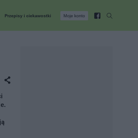
Przepisy i ciekawostki
Moje konto
i
e.
ją